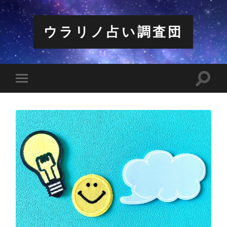
ウラリノ占い調査団
検
モ
索
バ
フ
イ
ィ
ル
ー
メ
ル
ニ
ド
ュ
を
ー
切
を
り
切
替
り
え
替
る
え
る